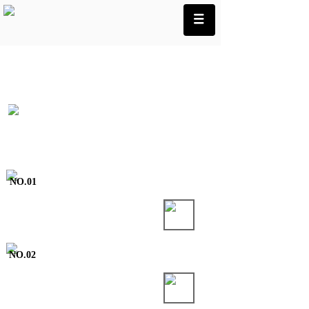
滋润引擎 启动财富
NO.01
☆
助力平安行车 实现人生财富
☆
加入麦卡伦共享品牌财富
NO.02
品质引领未来
☆
品质是企业长远发展基石
☆ 发明专利让品质更有保证