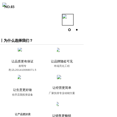
NO.03
经营品牌 经营人生
☆ 诚 信 经 营 公 司 管 理 理
念
☆
经营品牌犹如经营自已的人生
丨为什么选择我们？
让品质更有保证
让品牌随处可见
发明专
终端亮化工程
利:ZL201410068071.5
让经营更简单
让生意更好做
厂家扶持专业动销方案
你开店我投资设备
让产品更好卖
让销售更畅销