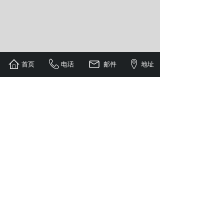
首页
电话
邮件
地址
了解更多
丨新闻中心/News
[新闻动态]
铁血铸军魂，品质护征程
[新闻动态]
麦卡伦落地阿拉尔，七月开业大吉！