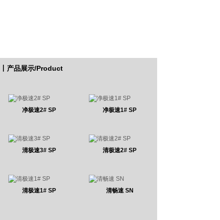
2019
☆ 与集美大学签约·就复合润滑添加剂的研发，合作开发...
2020
公司挂牌厦门两岸股权交易中心（企业代码：860632）
了解更多
2021
荣获‘2018-2019“年度守合同重信用企业
快马优服平台上线
丨产品展示/Product
净极速2# SP
净极速1# SP
清极速3# SP
清极速2# SP
清极速1# SP
清畅速 SN