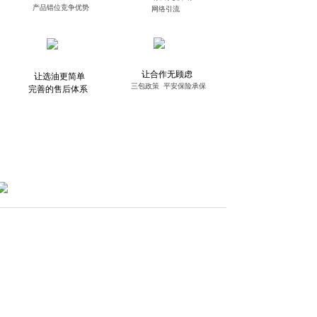
产品错位竞争优势
网络引流
让合作无顾虑
让选油更简单
三包政策 平安保险承保
完善的售后体系
丨发展历程/Course
2011
☆ 荣获：“中国质量稳定产品品牌”荣誉称号
☆ 荣获：“全国重质量守诚信企业”优秀企业称号...
2012
☆ 荣获：中国品牌质量盛典“中国质量信得过产品品牌”
☆ 签约“央视网·黄金展位合作伙伴”...