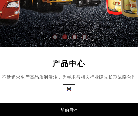
产品中心
不断追求生产高品质润滑油，为寻求与相关行业建立长期战略合作
船舶用油