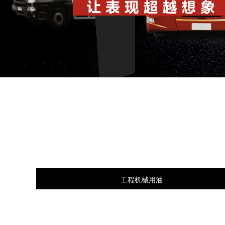
工程机械用油